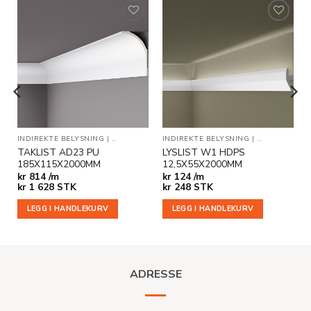
Legg til
Legg til
i
i
ønskeliste
ønskeliste
INDIREKTE BELYSNING
|
TAKLISTER
INDIREKTE BELYSNING
|
TAKLISTER
TAKLIST AD23 PU
LYSLIST W1 HDPS
185X115X2000MM
12,5X55X2000MM
kr
814 /m
kr
124 /m
kr
1 628
STK
kr
248
STK
LEGG I HANDLEKURV
LEGG I HANDLEKURV
ADRESSE