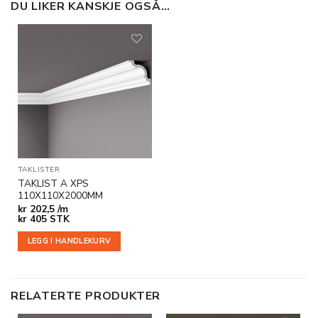
DU LIKER KANSKJE OGSÅ…
Legg til
i
ønskeliste
TAKLISTER
TAKLIST A XPS
110X110X2000MM
kr
202,5 /m
kr
405
STK
LEGG I HANDLEKURV
RELATERTE PRODUKTER