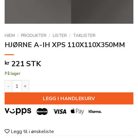
HJEM
/
PRODUKTER
/
LISTER
/
TAKLISTER
HJØRNE A-IH XPS 110X110X350MM
221
STK
kr
På lager
HJØRNE A-IH XPS 110X110X350MM antall
LEGG I HANDLEKURV
Legg til i ønskeliste