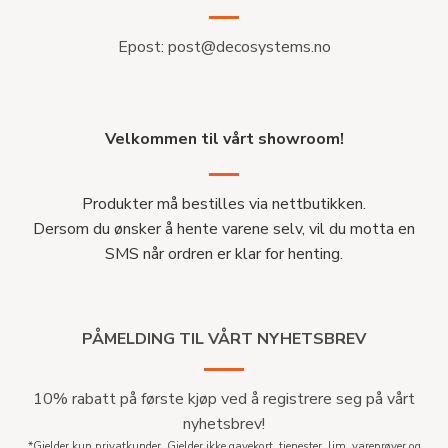
Epost:
post@decosystems.no
Velkommen til vårt showroom!
Produkter må bestilles via nettbutikken.
Dersom du ønsker å hente varene selv, vil du motta en
SMS når ordren er klar for henting.
PÅMELDING TIL VÅRT NYHETSBREV
10% rabatt på første kjøp ved å registrere seg på vårt
nyhetsbrev!
*Gjelder kun privatkunder. Gjelder ikke gavekort, tjenester, lim, vareprøver og