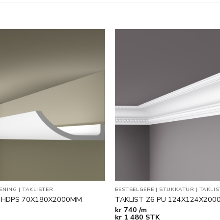
Legg til
i
ønskeliste
YSNING
|
TAKLISTER
BESTSELGERE
|
STUKKATUR
|
TAKLIS
4 HDPS 70X180X2000MM
TAKLIST Z6 PU 124X124X20
kr
740 /m
kr
1 480
STK