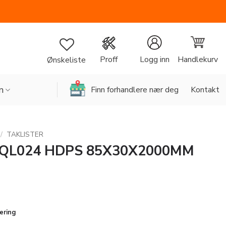
Handlekurv
Proff
Logg inn
Ønskeliste
n
Finn forhandlere nær deg
Kontakt
/
TAKLISTER
QL024 HDPS 85X30X2000MM
vering