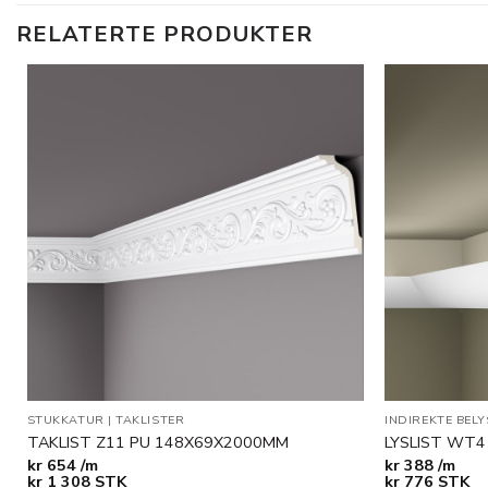
RELATERTE PRODUKTER
Legg til
i
ønskeliste
STUKKATUR
|
TAKLISTER
INDIREKTE BEL
TAKLIST Z11 PU 148X69X2000MM
LYSLIST WT
kr
654 /m
kr
388 /m
kr
1 308
STK
kr
776
STK