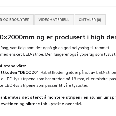
 OG BROSJYRER
VIDEOMATERIELL
OMTALER (0)
30x2000mm og er produsert i high de
kfang, samtidig som det også gir en god belysning til rommet.
ed ønsket LED-stripe. Den fungerer også ypperlig som lyslist
slistene våre:
attkoden “DECO20”
. Rabattkoden gjelder på alt av LED-stri
le LED-lys stripene som har bredde på 13 mm, eller mindre, passer
le LED-lys stripene som passer til våre lyslister.
anbefales det sterkt å montere stripen i en aluminiumspro
evetiden og sikrer stabil ytelse over tid.