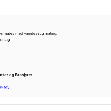
overmales med vannløselig maling.
jærsag.
ter og Brosjyre
r.
.
rktøy