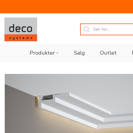
Skip
to
Products
search
content
Produkter
Salg
Outlet