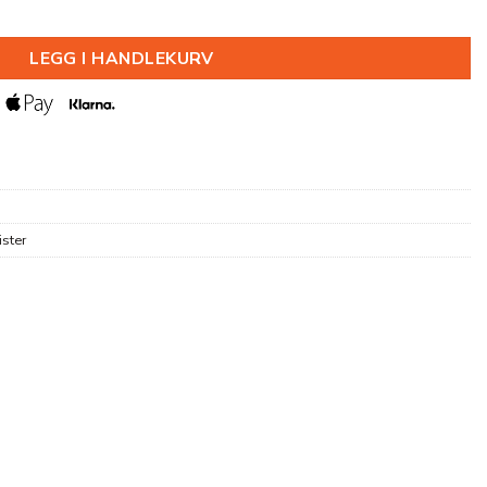
85X30X2000MM antall
LEGG I HANDLEKURV
ister