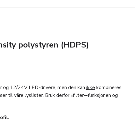
nsity polystyren (HDPS)
.
per og 12/24V LED-drivere, men den kan
ikke
kombineres
 til våre lyslister. Bruk derfor «filter»-funksjonen og
fil.