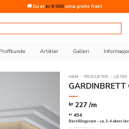
🚚 Du er
kr
8 000
unna gratis frakt
Proffkunde
Artikler
Galleri
Informasjo
HJEM
/
PRODUKTER
/
LISTER
GARDINBRETT 
Legg
til i
227 /m
kr
ønskeliste
kr
454
Bestillingsvare – ca. 3-4 ukers le