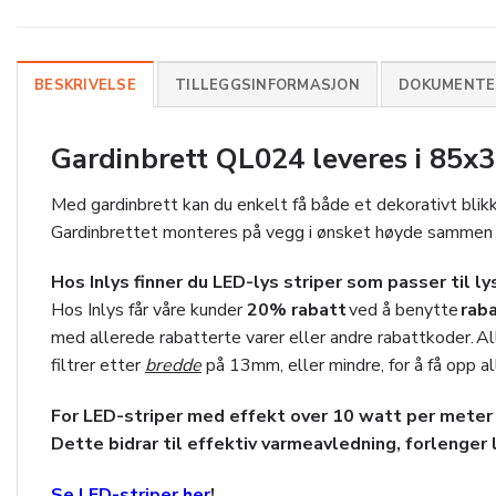
BESKRIVELSE
TILLEGGSINFORMASJON
DOKUMENTER
Gardinbrett QL024 leveres i 85x
Med gardinbrett kan du enkelt få både et dekorativt blik
Gardinbrettet monteres på vegg i ønsket høyde sammen m
Hos Inlys finner du LED-lys striper som passer til ly
Hos Inlys får våre kunder
20
% rabatt
ved å benytte
rab
med allerede rabatterte varer eller andre rabattkoder. Al
filtrer etter
bredde
på 13mm, eller mindre, for å få opp al
For LED-striper med effekt over 10 watt per meter 
Dette bidrar til effektiv varmeavledning, forlenger l
Se LED-striper her
!