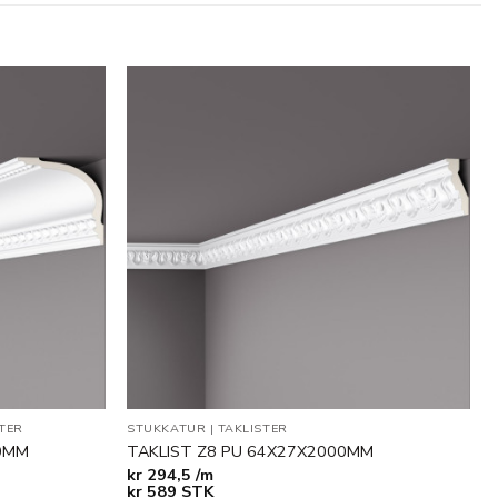
Legg til
Legg til
i
i
ønskeliste
ønskeliste
TER
STUKKATUR
|
TAKLISTER
00MM
TAKLIST Z8 PU 64X27X2000MM
kr
294,5 /m
kr
589
STK