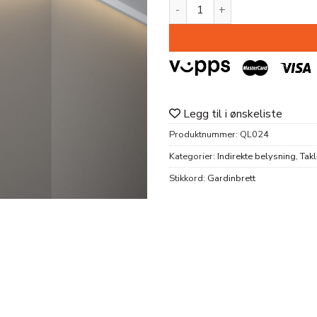
GARDINBRETT QL024 HDPS 
Legg til i ønskeliste
Produktnummer:
QL024
Kategorier:
Indirekte belysning
,
Takl
Stikkord:
Gardinbrett