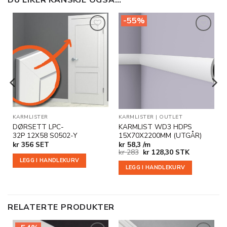
DU LIKER KANSKJE OGSÅ…
-55%
Legg til
Legg til
i
i
ønskeliste
ønskeliste
KARMLISTER
KARMLISTER
|
OUTLET
DØRSETT LPC-
KARMLIST WD3 HDPS
32P 12X58 S0502-Y
15X70X2200MM (UTGÅR)
kr
356
SET
kr
58,3 /m
Opprinnelig
Nåværende
kr
283
kr
128,30
STK
pris
pris
LEGG I HANDLEKURV
var:
er:
LEGG I HANDLEKURV
kr 283.
kr 128,30.
RELATERTE PRODUKTER