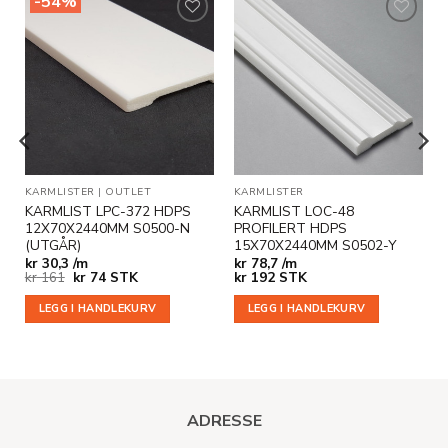
-54%
Legg til
Legg til
i
i
ønskeliste
ønskeliste
KARMLISTER
|
OUTLET
KARMLISTER
KARMLIST LPC-372 HDPS
KARMLIST LOC-48
12X70X2440MM S0500-N
PROFILERT HDPS
(UTGÅR)
15X70X2440MM S0502-Y
kr
30,3 /m
kr
78,7 /m
Opprinnelig
Nåværende
kr
161
kr
74
STK
kr
192
STK
pris
pris
var:
er:
LEGG I HANDLEKURV
LEGG I HANDLEKURV
kr 161.
kr 74.
ADRESSE