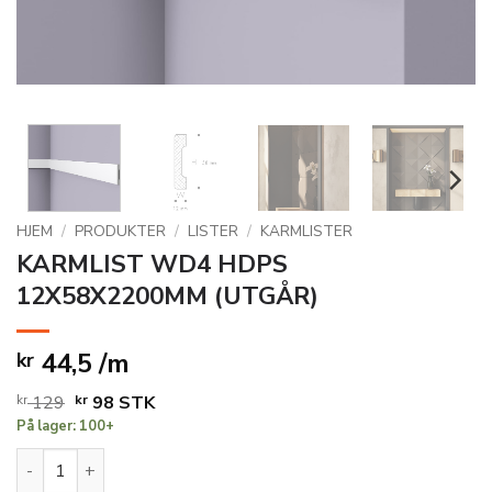
HJEM
/
PRODUKTER
/
LISTER
/
KARMLISTER
KARMLIST WD4 HDPS
12X58X2200MM (UTGÅR)
44,5 /m
kr
Opprinnelig
Nåværende
kr
129
kr
98
STK
På lager: 100+
pris
pris
var:
er:
KARMLIST WD4 HDPS 12X58X2200MM (UTGÅR) antall
kr 129.
kr 98.