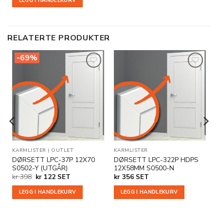
LEGG I HANDLEKURV
RELATERTE PRODUKTER
-69%
Legg til
Legg til
i
i
ønskeliste
ønskeliste
KARMLISTER
|
OUTLET
KARMLISTER
DØRSETT LPC-37P 12X70
DØRSETT LPC-322P HDPS
S0502-Y (UTGÅR)
12X58MM S0500-N
Opprinnelig
Nåværende
kr
398
kr
122
SET
kr
356
SET
pris
pris
var:
er:
LEGG I HANDLEKURV
LEGG I HANDLEKURV
kr 398.
kr 122.