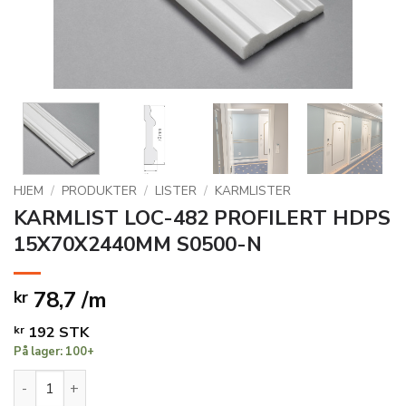
HJEM
/
PRODUKTER
/
LISTER
/
KARMLISTER
KARMLIST LOC-482 PROFILERT HDPS
15X70X2440MM S0500-N
78,7 /m
kr
kr
192
STK
På lager: 100+
KARMLIST LOC-482 PROFILERT HDPS 15X70X2440MM S0500-