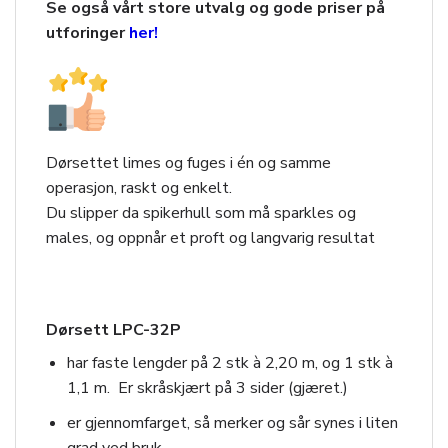
Se også vårt store utvalg og gode priser på
utforinger
her!
Dørsettet limes og fuges i én og samme
operasjon, raskt og enkelt.
Du slipper da spikerhull som må sparkles og
males, og oppnår et proft og langvarig resultat
Dørsett LPC-32P
har faste lengder på 2 stk à 2,20 m, og 1 stk à
1,1 m. Er skråskjært på 3 sider (gjæret.)
er gjennomfarget, så merker og sår synes i liten
grad ved bruk.