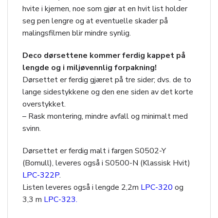
hvite i kjernen, noe som gjør at en hvit list holder
seg pen lengre og at eventuelle skader på
malingsfilmen blir mindre synlig.
Deco dørsettene kommer ferdig kappet på
lengde og i miljøvennlig forpakning!
Dørsettet er ferdig gjæret på tre sider; dvs. de to
lange sidestykkene og den ene siden av det korte
overstykket.
– Rask montering, mindre avfall og minimalt med
svinn.
Dørsettet er ferdig malt i fargen S0502-Y
(Bomull), leveres også i S0500-N (Klassisk Hvit)
LPC-322P
.
Listen leveres også i lengde 2,2m
LPC-320
og
3,3 m
LPC-323.