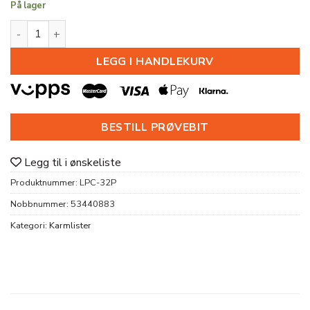
På lager
DØRSETT LPC-32P 12X58 S0502-Y antall
LEGG I HANDLEKURV
BESTILL PRØVEBIT
Legg til i ønskeliste
Produktnummer:
LPC-32P
Nobbnummer:
53440883
Kategori:
Karmlister