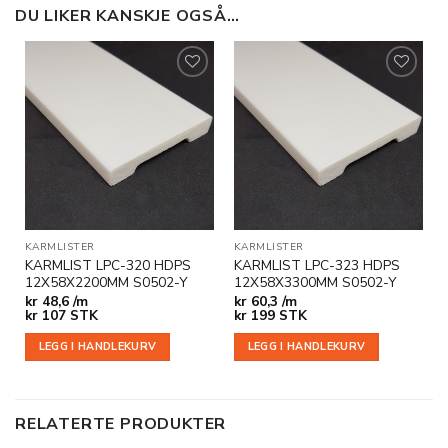
DU LIKER KANSKJE OGSÅ…
Legg til
Legg til
i
i
ønskeliste
ønskeliste
KARMLISTER
KARMLISTER
KARMLIST LPC-320 HDPS
KARMLIST LPC-323 HDPS
12X58X2200MM S0502-Y
12X58X3300MM S0502-Y
kr
48,6 /m
kr
60,3 /m
kr
107
STK
kr
199
STK
LEGG I HANDLEKURV
LEGG I HANDLEKURV
RELATERTE PRODUKTER