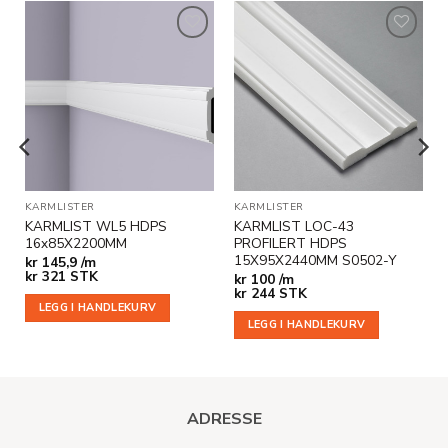
Legg til
Legg til
i
i
ønskeliste
ønskeliste
KARMLISTER
KARMLISTER
KARMLIST WL5 HDPS
KARMLIST LOC-43
16x85X2200MM
PROFILERT HDPS
15X95X2440MM S0502-Y
kr
145,9 /m
kr
321
STK
kr
100 /m
kr
244
STK
LEGG I HANDLEKURV
LEGG I HANDLEKURV
ADRESSE