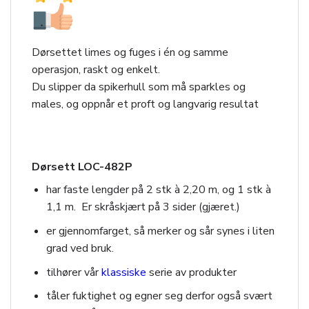
Dørsettet limes og fuges i én og samme
operasjon, raskt og enkelt.
Du slipper da spikerhull som må sparkles og
males, og oppnår et proft og langvarig resultat
Dørsett LOC-482P
har faste lengder på 2 stk à 2,20 m, og 1 stk à
1,1 m. Er skråskjært på 3 sider (gjæret.)
er gjennomfarget, så merker og sår synes i liten
grad ved bruk.
tilhører vår
klassiske
serie av produkter
tåler fuktighet og egner seg derfor også svært