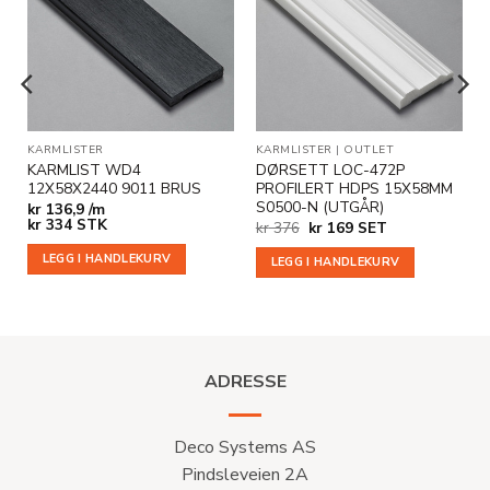
Legg til
Legg til
i
i
ønskeliste
ønskeliste
KARMLISTER
KARMLISTER
|
OUTLET
KARMLIST WD4
DØRSETT LOC-472P
12X58X2440 9011 BRUS
PROFILERT HDPS 15X58MM
S0500-N (UTGÅR)
kr
136,9 /m
kr
334
STK
Opprinnelig
Nåværende
kr
376
kr
169
SET
pris
pris
var:
er:
LEGG I HANDLEKURV
LEGG I HANDLEKURV
kr 376.
kr 169.
ADRESSE
Deco Systems AS
Pindsleveien 2A