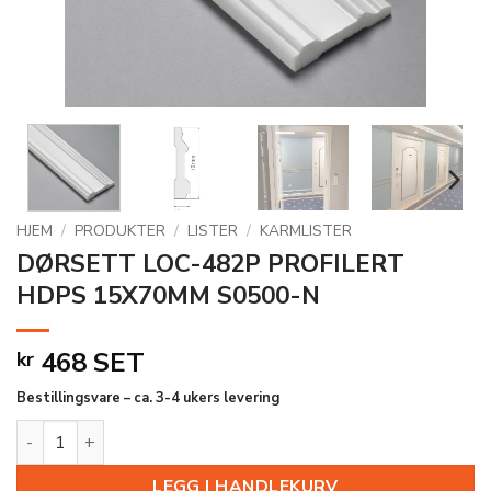
HJEM
/
PRODUKTER
/
LISTER
/
KARMLISTER
DØRSETT LOC-482P PROFILERT
HDPS 15X70MM S0500-N
468
SET
kr
Bestillingsvare – ca. 3-4 ukers levering
DØRSETT LOC-482P PROFILERT HDPS 15X70MM S0500-N an
LEGG I HANDLEKURV