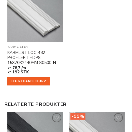
Legg til
i
ønskeliste
KARMLISTER
KARMLIST LOC-482
PROFILERT HDPS
15X70X2440MM S0500-N
kr
78,7 /m
kr
192
STK
LEGG I HANDLEKURV
RELATERTE PRODUKTER
-55%