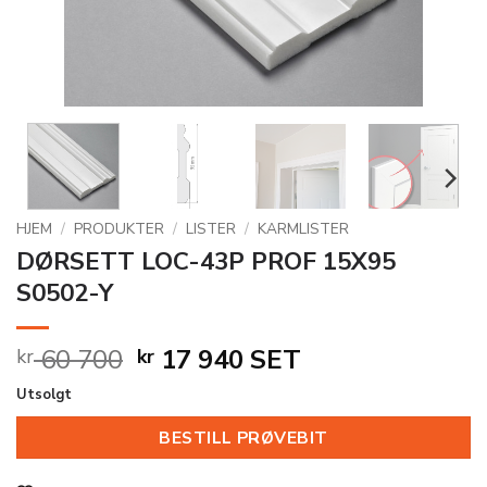
HJEM
/
PRODUKTER
/
LISTER
/
KARMLISTER
DØRSETT LOC-43P PROF 15X95
S0502-Y
Opprinnelig
Nåværende
60 700
17 940
SET
kr
kr
pris
pris
Utsolgt
var:
er:
kr 60
kr 17
BESTILL PRØVEBIT
700.
940.