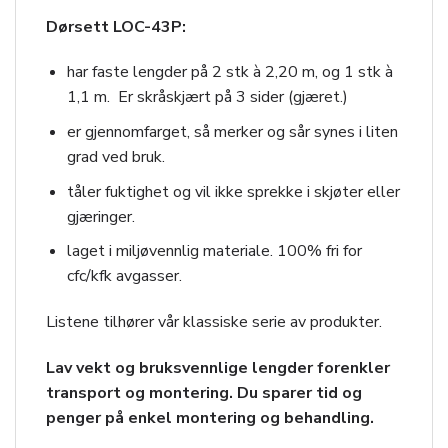
Dørsett LOC-43P:
har faste lengder på 2 stk à 2,20 m, og 1 stk à
1,1 m. Er skråskjært på 3 sider (gjæret.)
er gjennomfarget, så merker og sår synes i liten
grad ved bruk.
tåler fuktighet og vil ikke sprekke i skjøter eller
gjæringer.
laget i miljøvennlig materiale. 100% fri for
cfc/kfk avgasser.
Listene tilhører vår klassiske serie av produkter.
Lav vekt og bruksvennlige lengder forenkler
transport og montering. Du sparer tid og
penger på enkel montering og behandling.