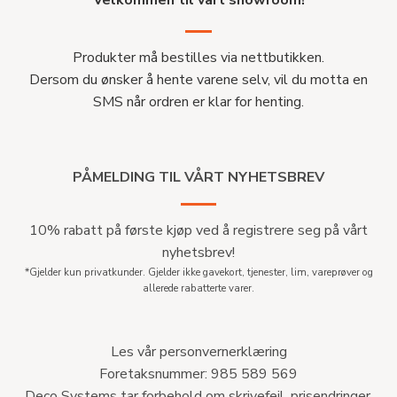
Velkommen til vårt showroom!
Produkter må bestilles via nettbutikken.
Dersom du ønsker å hente varene selv, vil du motta en
SMS når ordren er klar for henting.
PÅMELDING TIL VÅRT NYHETSBREV
10% rabatt på første kjøp ved å registrere seg på vårt
nyhetsbrev!
*Gjelder kun privatkunder. Gjelder ikke gavekort, tjenester, lim, vareprøver og
allerede rabatterte varer.
Les vår personvernerklæring
Foretaksnummer: 985 589 569
Deco Systems tar forbehold om skrivefeil, prisendringer,