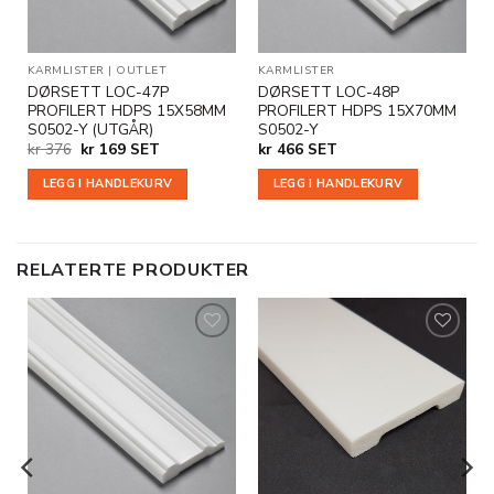
KARMLISTER
|
OUTLET
KARMLISTER
DØRSETT LOC-47P
DØRSETT LOC-48P
PROFILERT HDPS 15X58MM
PROFILERT HDPS 15X70MM
S0502-Y (UTGÅR)
S0502-Y
Opprinnelig
Nåværende
kr
376
kr
169
SET
kr
466
SET
pris
pris
var:
er:
LEGG I HANDLEKURV
LEGG I HANDLEKURV
kr 376.
kr 169.
RELATERTE PRODUKTER
Legg til
Legg til
i
i
ønskeliste
ønskeliste