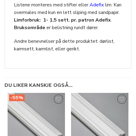
Listene monteres med stifter eller
Adefix
lim. Kan
overmales med kun en lett sliping med sandpapir.
Limforbruk: 1- 1,5 sett. pr. patron Adefix
.
Bruksområde
er belistning rundt dører.
Andre benevnelser på dette produktet: dørlist,
karmsett, karmlist, eller gerikt.
DU LIKER KANSKJE OGSÅ…
-55%
Legg til
Legg til
i
i
ønskeliste
ønskeliste