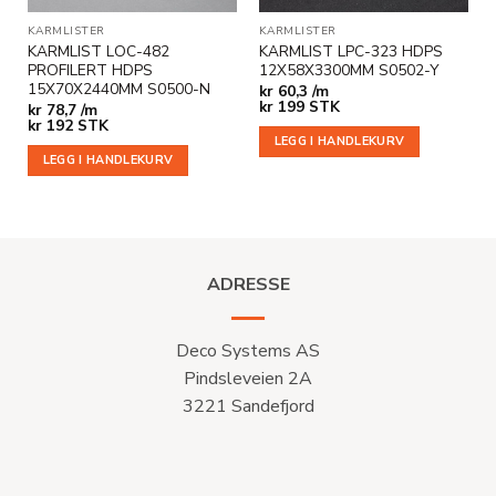
KARMLISTER
KARMLISTER
KARMLIST LOC-482
KARMLIST LPC-323 HDPS
PROFILERT HDPS
12X58X3300MM S0502-Y
15X70X2440MM S0500-N
kr
60,3 /m
kr
199
STK
kr
78,7 /m
kr
192
STK
LEGG I HANDLEKURV
LEGG I HANDLEKURV
ADRESSE
Deco Systems AS
Pindsleveien 2A
3221 Sandefjord