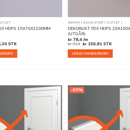
UTLET
DEKOR
|
GULVLISTER
|
OUTLET
|
VEG
D3 HDPS 15X70X2200MM
DEKORLIST FD3 HDPS 20X100
(UTGÅR)
kr
78,4 /m
nelig
Nåværende
Opprinnelig
Nåværende
,30
STK
kr
314
kr
156,81
STK
pris
pris
pris
er:
var:
er:
DLEKURV
LEGG I HANDLEKURV
.
kr 128,30.
kr 314.
kr 156,81.
-69%
Legg til
i
ønskeliste