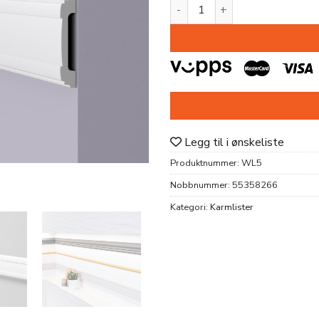
KARMLIST WL5 HDPS 16x85X
Legg til i ønskeliste
Produktnummer:
WL5
Nobbnummer:
55358266
Kategori:
Karmlister