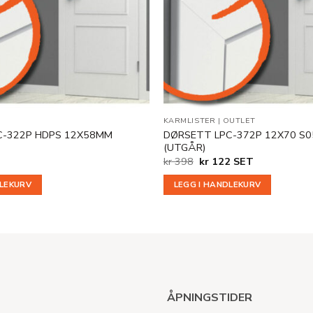
KARMLISTER
|
OUTLET
C-322P HDPS 12X58MM
DØRSETT LPC-372P 12X70 S0
(UTGÅR)
Opprinnelig
Nåværende
kr
398
kr
122
SET
pris
pris
var:
er:
DLEKURV
LEGG I HANDLEKURV
kr 398.
kr 122.
ÅPNINGSTIDER