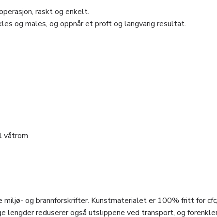
perasjon, raskt og enkelt.
les og males, og oppnår et proft og langvarig resultat.
il våtrom
 miljø- og brannforskrifter. Kunstmaterialet er 100% fritt for cfc
e lengder reduserer også utslippene ved transport, og forenkle