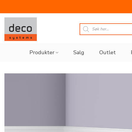
Skip
to
Products
search
content
Produkter
Salg
Outlet