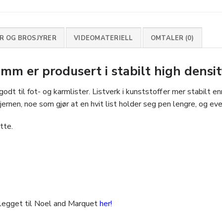
 OG BROSJYRER
VIDEOMATERIELL
OMTALER (0)
 er produsert i stabilt high densit
 til fot- og karmlister. Listverk i kunststoff er mer stabilt en
ernen, noe som gjør at en hvit list holder seg pen lengre, og eve
tte.
legget til Noel and Marquet
her!