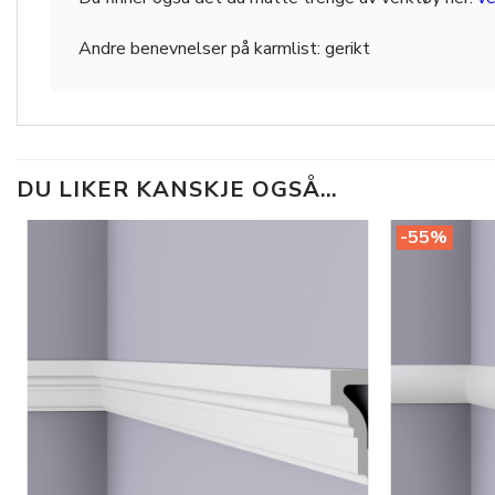
Andre benevnelser på karmlist: gerikt
DU LIKER KANSKJE OGSÅ…
-55%
Legg til
i
ønskeliste