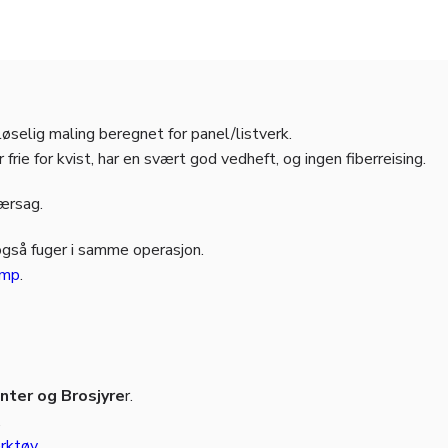
øselig maling beregnet for panel/listverk.
rie for kvist, har en svært god vedheft, og ingen fiberreising.
jærsag.
også fuger i samme operasjon.
amp
.
ter og Brosjyre
r.
.
rktøy