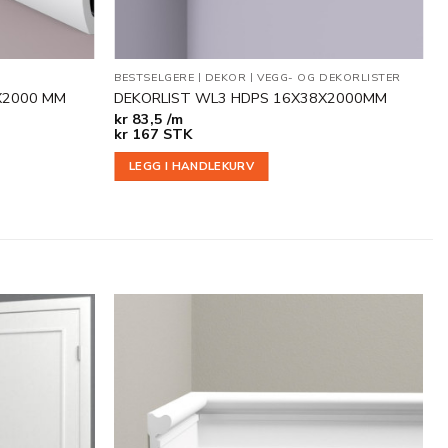
G- OG DEKORLISTER
BESTSELGERE
|
DEKOR
|
VEGG- OG DEKORLISTER
X2000 MM
DEKORLIST WL3 HDPS 16X38X2000MM
kr
83,5 /m
kr
167
STK
LEGG I HANDLEKURV
Legg til
Legg til
i
i
ønskeliste
ønskeliste