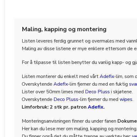
Maling, kapping og montering
Listen leveres ferdig grunnet og overmales med vannl
Maling av disse listene er mye enklere ettersom de er f
For å tilpasse til listen benytter du vanlig kapp- og g
Listen monterer du enkelt med vårt
Adefix
-lim, som 
Overskytende
Adefix
-lim fjerner du med en fuktig
sv
Lister over 50mm limes med
Deco Pluss
i skjøtene.
Overskytende
Deco Pluss
-lim fjerner du med
wipes
.
Limforbruk: 2 stk pr. patron
Adefix
.
Monteringsanvisningen finner du under fanen
Dokumen
Her kan du lese mer om maling, kapping og montering
Du finner også det du måtte trenge av verktøy her:
ve