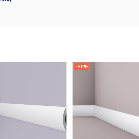
-50%
Legg til
i
ønskeliste