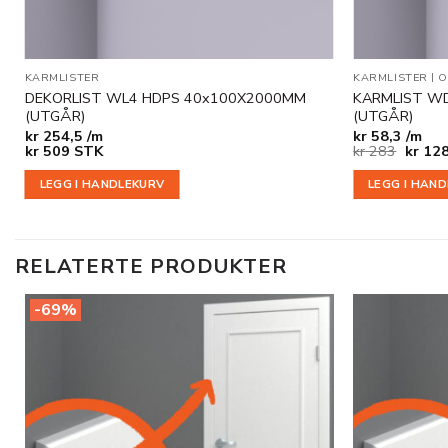
KARMLISTER
KARMLISTER
|
O
DEKORLIST WL4 HDPS 40x100X2000MM
KARMLIST W
(UTGÅR)
(UTGÅR)
kr
254,5 /m
kr
58,3 /m
Opprin
kr
509
STK
kr
283
kr
128
pris
var:
LEGG I HANDLEKURV
LEGG I HAN
kr 283
RELATERTE PRODUKTER
-69%
Legg til
i
ønskeliste