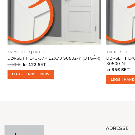
KARMLISTER
|
OUTLET
KARMLISTER
-
DØRSETT LP
DØRSETT LPC-37P 12X70 S0502-Y (UTGÅR)
S0500-N
Opprinnelig
Nåværende
kr
398
kr
122
SET
pris
pris
kr
356
SET
var:
er:
LEGG I HANDLEKURV
kr 398.
kr 122.
LEGG I HAN
ADRESSE