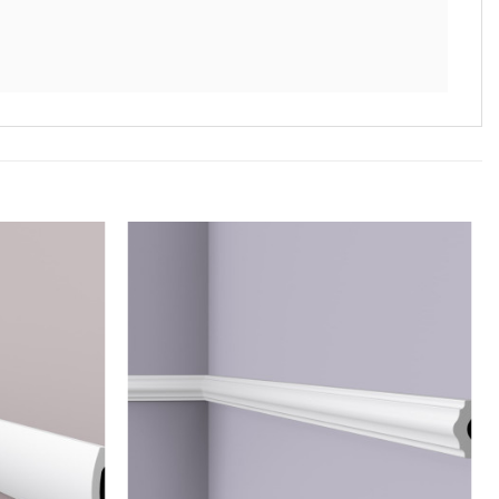
Legg til
Legg til
i
i
ønskeliste
ønskeliste