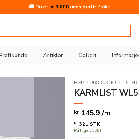
🚚 Du er
kr
8 000
unna gratis frakt
Proffkunde
Artikler
Galleri
Informasjo
HJEM
/
PRODUKTER
/
LISTER
KARMLIST WL5
Legg
til i
145,9 /m
kr
ønskeliste
kr
321
STK
På lager: 100+