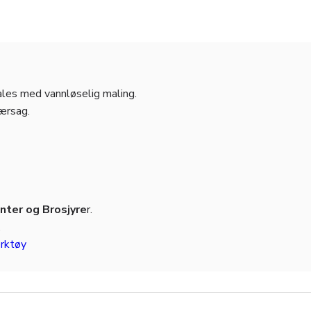
males med vannløselig maling.
jærsag.
ter og Brosjyre
r.
.
rktøy