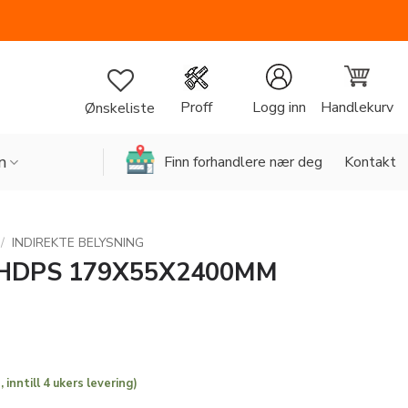
Handlekurv
Proff
Logg inn
Ønskeliste
n
Finn forhandlere nær deg
Kontakt
/
INDIREKTE BELYSNING
 HDPS 179X55X2400MM
 inntill 4 ukers levering)