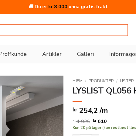
🚚 Du er
kr
8 000
unna gratis frakt
Proffkunde
Artikler
Galleri
Informasjo
HJEM
/
PRODUKTER
/
LISTER
LYSLIST QL056
Legg
til i
254,2 /m
kr
ønskeliste
Opprinnelig
Nåværende
kr
1 026
kr
610
Kun 20 på lager (kan restbestilles,
pris
pris