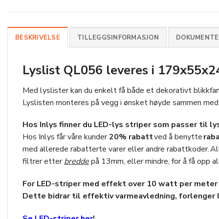
BESKRIVELSE
TILLEGGSINFORMASJON
DOKUMENTER
Lyslist QL056 leveres i 179x55x
Med lyslister kan du enkelt få både et dekorativt blikkfa
Lyslisten monteres på vegg i ønsket høyde sammen med ø
Hos Inlys finner du LED-lys striper som passer til ly
Hos Inlys får våre kunder
20
% rabatt
ved å benytte
rab
med allerede rabatterte varer eller andre rabattkoder. Al
filtrer etter
bredde
på 13mm, eller mindre, for å få opp al
For LED-striper med effekt over 10 watt per meter 
Dette bidrar til effektiv varmeavledning, forlenger l
Se LED-striper her
!