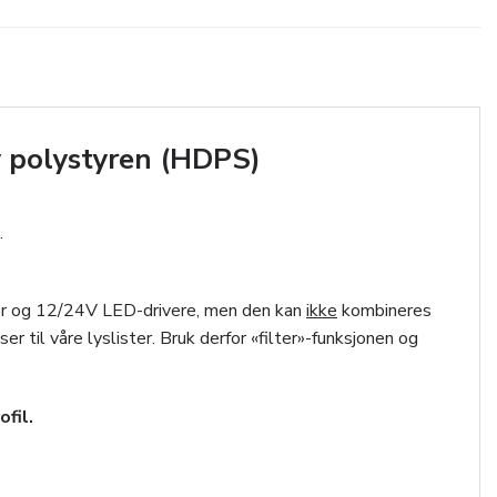
y polystyren (HDPS)
.
per og 12/24V LED-drivere, men den kan
ikke
kombineres
 til våre lyslister. Bruk derfor «filter»-funksjonen og
fil.