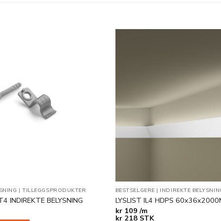
Legg til
i
ønskeliste
YSNING
|
TILLEGGSPRODUKTER
BESTSELGERE
|
INDIREKTE BELYSNIN
T4 INDIREKTE BELYSNING
LYSLIST IL4 HDPS 60x36x200
kr
109 /m
kr
218
STK