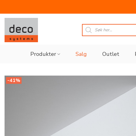
Skip
to
Products
search
content
Produkter
Salg
Outlet
-41%