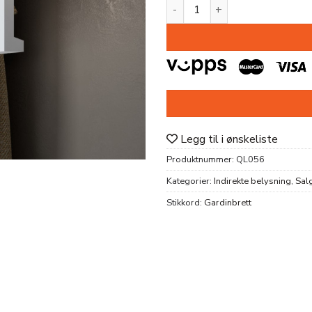
var:
er:
LYSLIST QL056 HDPS 179X55
kr 1
kr 610.
026.
Legg til i ønskeliste
Produktnummer:
QL056
Kategorier:
Indirekte belysning
,
Sal
Stikkord:
Gardinbrett