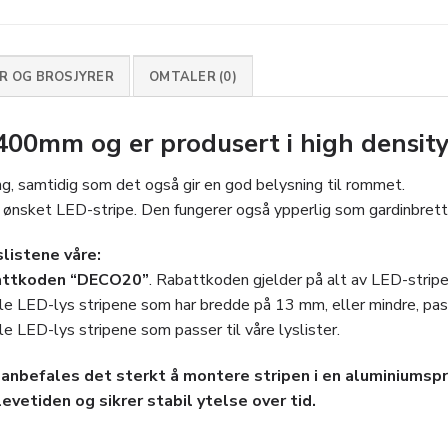
 OG BROSJYRER
OMTALER (0)
2400mm og er produsert i high densit
ng, samtidig som det også gir en god belysning til rommet.
nsket LED-stripe. Den fungerer også ypperlig som gardinbrett
slistene våre:
attkoden “DECO20”
. Rabattkoden gjelder på alt av LED-stri
le LED-lys stripene som har bredde på 13 mm, eller mindre, passer
le LED-lys stripene som passer til våre lyslister.
anbefales det sterkt å montere stripen i en aluminiumspro
evetiden og sikrer stabil ytelse over tid.