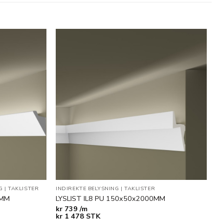
Legg til
Legg til
i
i
ønskeliste
ønskeliste
G
|
TAKLISTER
INDIREKTE BELYSNING
|
TAKLISTER
0MM
LYSLIST IL8 PU 150x50x2000MM
kr
739 /m
kr
1 478
STK