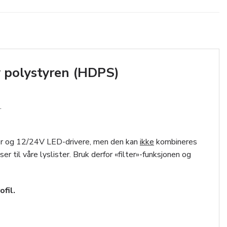
y polystyren (HDPS)
.
per og 12/24V LED-drivere, men den kan
ikke
kombineres
 til våre lyslister. Bruk derfor «filter»-funksjonen og
fil.