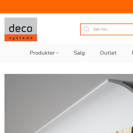
Skip
to
Products
search
content
Produkter
Salg
Outlet