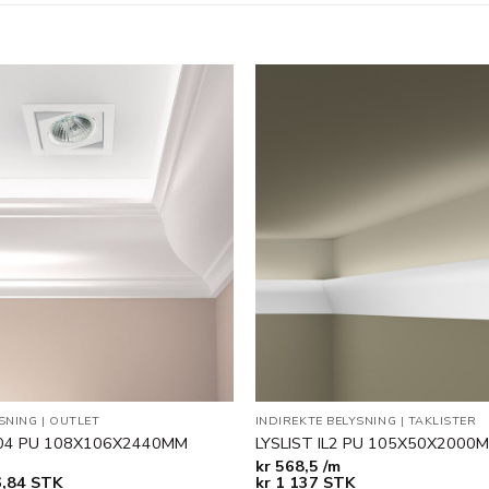
Legg til
i
ønskeliste
YSNING
|
OUTLET
INDIREKTE BELYSNING
|
TAKLISTER
-04 PU 108X106X2440MM
LYSLIST IL2 PU 105X50X2000
kr
568,5 /m
nelig
Nåværende
,84
STK
kr
1 137
STK