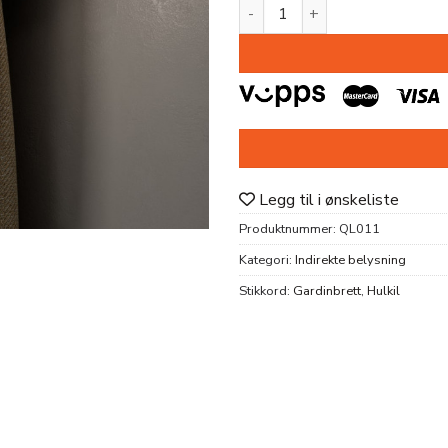
LYSLIST QL011 HDPS 123X95
Legg til i ønskeliste
Produktnummer:
QL011
Kategori:
Indirekte belysning
Stikkord:
Gardinbrett
,
Hulkil