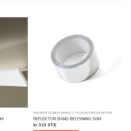
Legg til
Legg til
i
i
ønskeliste
ønskeliste
INDIREKTE BELYSNING
|
TILLEGGSPRODUKTER
MM
REFLEKTOR BAND BELYSNING 50M
kr
323
STK