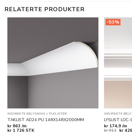
RELATERTE PRODUKTER
-53%
Legg til
i
ønskeliste
INDIREKTE BELYSNING
|
TAKLISTER
INDIREKTE BEL
TAKLIST AD24 PU 148X148X2000MM
LYSLIST LOC
kr
863 /m
kr
174,9 /m
Opprin
kr
1 726
STK
kr
911
kr
426