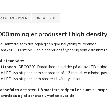
 OG BROSJYRER
OMTALER (0)
2000mm og er produsert i high densit
ng, samtidig som det også gir en god belysning til rommet.
nsket LED-stripe. Den fungerer også ypperlig som gardinbrett
slistene våre:
attkoden “DECO20”
. Rabattkoden gjelder på alt av LED-stri
le LED-lys stripene som har bredde på 13 mm, eller mindre, passer
le LED-lys stripene som passer til våre lyslister.
anbefales det sterkt å montere stripen i en aluminiumspro
evetiden og sikrer stabil ytelse over tid.