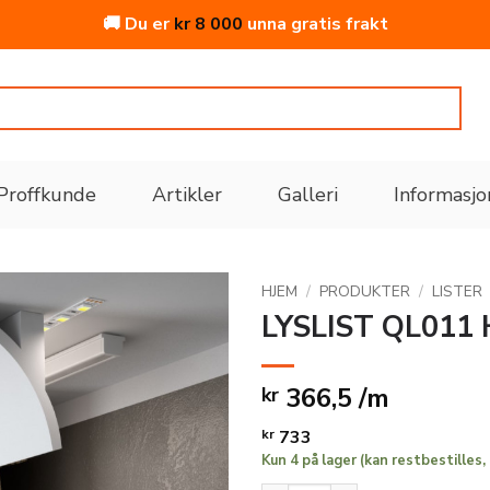
🚚 Du er
kr
8 000
unna gratis frakt
Proffkunde
Artikler
Galleri
Informasjo
HJEM
/
PRODUKTER
/
LISTER
LYSLIST QL011
Legg
til i
366,5 /m
kr
ønskeliste
kr
733
Kun 4 på lager (kan restbestilles, 