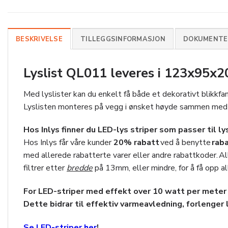
BESKRIVELSE
TILLEGGSINFORMASJON
DOKUMENTER
Lyslist QL011 leveres i 123x95x
Med lyslister kan du enkelt få både et dekorativt blikkfa
Lyslisten monteres på vegg i ønsket høyde sammen med ø
Hos Inlys finner du LED-lys striper som passer til ly
Hos Inlys får våre kunder
20
% rabatt
ved å benytte
rab
med allerede rabatterte varer eller andre rabattkoder. Al
filtrer etter
bredde
på 13mm, eller mindre, for å få opp al
For LED-striper med effekt over 10 watt per meter 
Dette bidrar til effektiv varmeavledning, forlenger l
Se LED-striper her
!