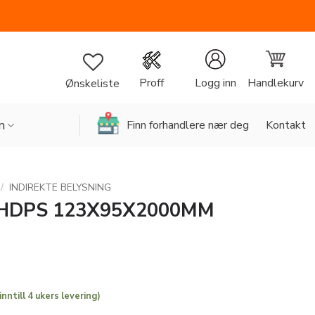
Handlekurv
Proff
Logg inn
Ønskeliste
n
Finn forhandlere nær deg
Kontakt
/
INDIREKTE BELYSNING
 HDPS 123X95X2000MM
inntill 4 ukers levering)