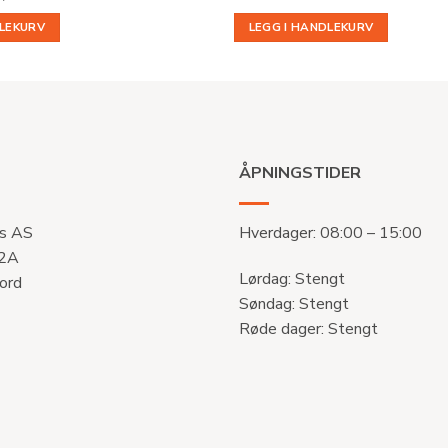
pris
er:
DLEKURV
LEGG I HANDLEKURV
.
kr 426,84.
ÅPNINGSTIDER
s AS
Hverdager: 08:00 – 15:00
 2A
Lørdag: Stengt
ord
Søndag: Stengt
Røde dager: Stengt