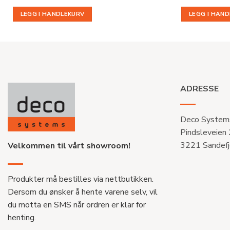
pris
var:
LEGG I HANDLEKURV
LEGG I HAN
kr 911
ADRESSE
Deco System
Pindsleveien
3221 Sandefj
Velkommen til vårt showroom!
Produkter må bestilles via nettbutikken.
Dersom du ønsker å hente varene selv, vil
du motta en SMS når ordren er klar for
henting.