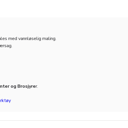
males med vannløselig maling.
jærsag.
ter og Brosjyre
r.
.
rktøy