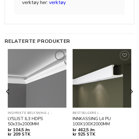
verktøy her:
verktøy
RELATERTE PRODUKTER
Legg til
Legg til
i
i
ønskeliste
ønskeliste
ER
INDIREKTE BELYSNING
|
TAKLISTER
BESTSELGERE
|
INDIREKTE BELYSNING
LYSLIST IL3 HDPS
INNKASSING L4 PU
50x33x2000MM
100X100X2000MM
kr
104,5 /m
kr
462,5 /m
kr
209
STK
kr
925
STK