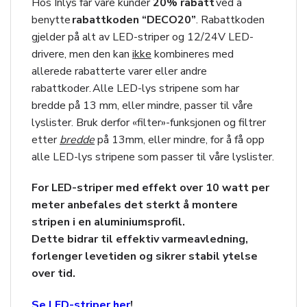
Hos Inlys får våre kunder
20
% rabatt
ved å
benytte
rabattkoden “DECO20”
. Rabattkoden
gjelder på alt av LED-striper og 12/24V LED-
drivere, men den kan
ikke
kombineres med
allerede rabatterte varer eller andre
rabattkoder. Alle LED-lys stripene som har
bredde på 13 mm, eller mindre, passer til våre
lyslister. Bruk derfor «filter»-funksjonen og filtrer
etter
bredde
på 13mm, eller mindre, for å få opp
alle LED-lys stripene som passer til våre lyslister.
For LED-striper med effekt over 10 watt per
meter anbefales det sterkt å montere
stripen i en aluminiumsprofil.
Dette bidrar til effektiv varmeavledning,
forlenger levetiden og sikrer stabil ytelse
over tid.
Se LED-striper her
!