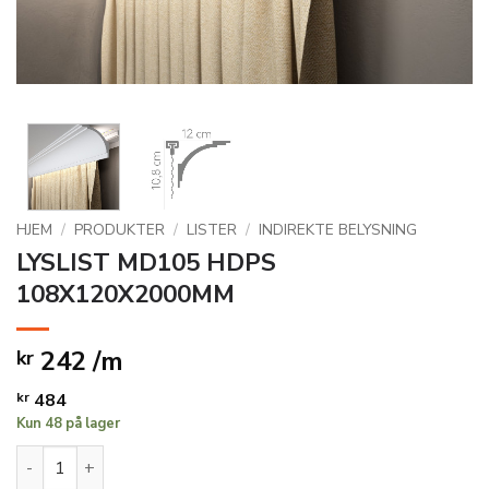
HJEM
/
PRODUKTER
/
LISTER
/
INDIREKTE BELYSNING
LYSLIST MD105 HDPS
108X120X2000MM
242 /m
kr
kr
484
Kun 48 på lager
LYSLIST MD105 HDPS 108X120X2000MM antall