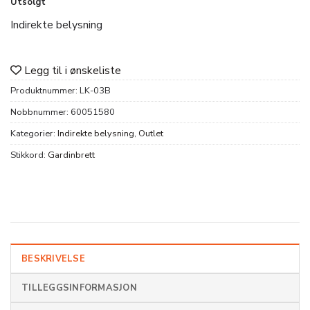
Utsolgt
pris
pris
var:
er:
Indirekte belysning
kr 664.
kr 311,13.
Legg til i ønskeliste
Produktnummer:
LK-03B
Nobbnummer:
60051580
Kategorier:
Indirekte belysning
,
Outlet
Stikkord:
Gardinbrett
BESKRIVELSE
TILLEGGSINFORMASJON