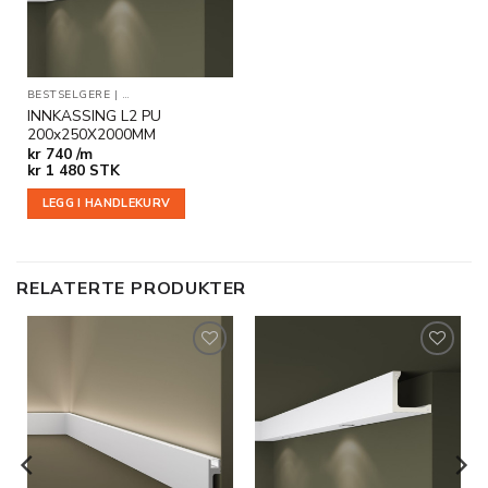
BESTSELGERE
|
INDIREKTE BELYSNING
|
INNKASSINGER
INNKASSING L2 PU
200x250X2000MM
kr
740 /m
kr
1 480
STK
LEGG I HANDLEKURV
RELATERTE PRODUKTER
Legg til
Legg til
i
i
ønskeliste
ønskeliste