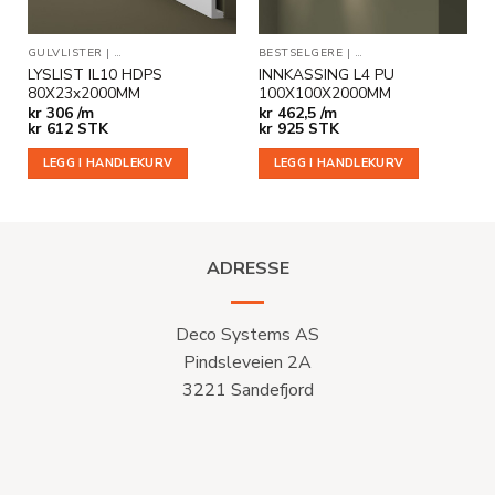
ER
GULVLISTER
|
INDIREKTE BELYSNING
BESTSELGERE
|
INDIREKTE BELYSNING
LYSLIST IL10 HDPS
INNKASSING L4 PU
80X23x2000MM
100X100X2000MM
kr
306 /m
kr
462,5 /m
kr
612
STK
kr
925
STK
LEGG I HANDLEKURV
LEGG I HANDLEKURV
ADRESSE
Deco Systems AS
Pindsleveien 2A
3221 Sandefjord