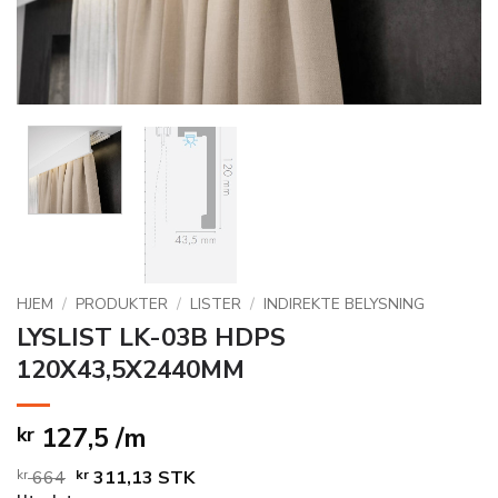
HJEM
/
PRODUKTER
/
LISTER
/
INDIREKTE BELYSNING
LYSLIST LK-03B HDPS
120X43,5X2440MM
127,5 /m
kr
Opprinnelig
Nåværende
kr
664
kr
311,13
STK