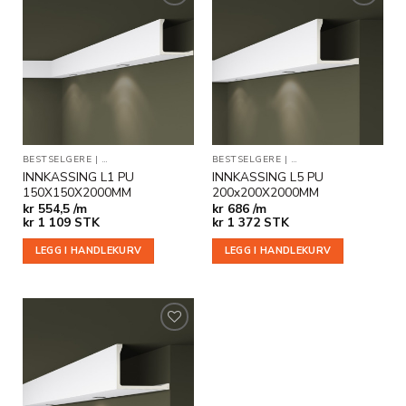
Legg til
Legg til
i
i
ønskeliste
ønskeliste
BESTSELGERE
|
INDIREKTE BELYSNING
BESTSELGERE
|
INNKASSINGER
|
INDIREKTE BELYSNING
INNKASSING L1 PU
INNKASSING L5 PU
150X150X2000MM
200x200X2000MM
kr
554,5 /m
kr
686 /m
kr
1 109
STK
kr
1 372
STK
LEGG I HANDLEKURV
LEGG I HANDLEKURV
Legg til
i
ønskeliste