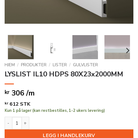
HJEM
/
PRODUKTER
/
LISTER
/
GULVLISTER
LYSLIST IL10 HDPS 80X23x2000MM
306 /m
kr
kr
612
STK
Kun 1 på lager (kan restbestilles, 1-2 ukers levering)
LYSLIST IL10 HDPS 80X23x2000MM antall
LEGG I HANDLEKURV