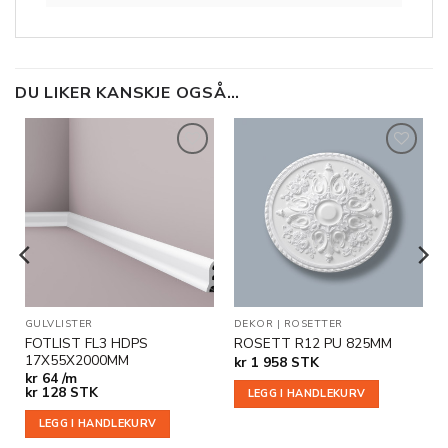
DU LIKER KANSKJE OGSÅ…
Legg til
Legg til
i
i
ønskeliste
ønskeliste
GULVLISTER
DEKOR
|
ROSETTER
FOTLIST FL3 HDPS
ROSETT R12 PU 825MM
17X55X2000MM
kr
1 958
STK
kr
64 /m
kr
128
STK
LEGG I HANDLEKURV
LEGG I HANDLEKURV