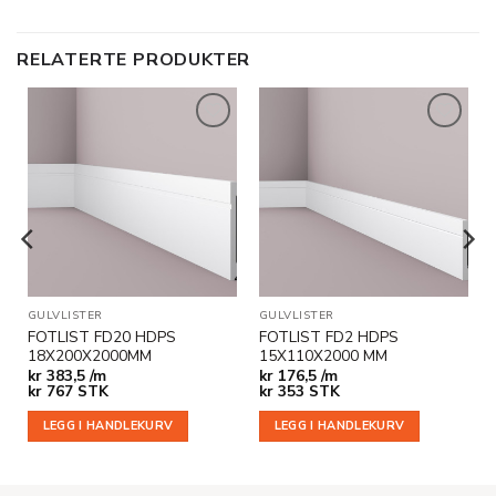
RELATERTE PRODUKTER
Legg til
Legg til
i
i
ønskeliste
ønskeliste
GULVLISTER
GULVLISTER
FOTLIST FD20 HDPS
FOTLIST FD2 HDPS
18X200X2000MM
15X110X2000 MM
kr
383,5 /m
kr
176,5 /m
kr
767
STK
kr
353
STK
LEGG I HANDLEKURV
LEGG I HANDLEKURV