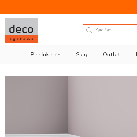
Skip
to
Products
search
content
Produkter
Salg
Outlet