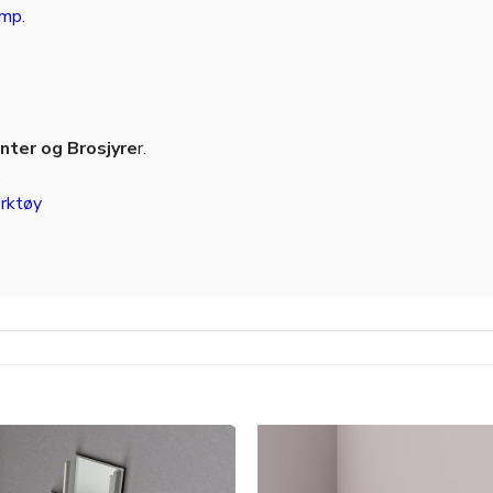
amp
.
ter og Brosjyre
r.
.
rktøy