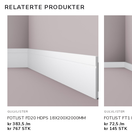
RELATERTE PRODUKTER
Legg til
i
ønskeliste
GULVLISTER
GULVLISTER
FOTLIST FD20 HDPS 18X200X2000MM
FOTLIST FT1
kr
383,5 /m
kr
72,5 /m
kr
767
STK
kr
145
STK