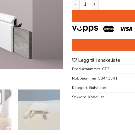
KABELLIST CF3 HDPS 22X12
Legg til i ønskeliste
Produktnummer:
CF3
Nobbnummer:
53441341
Kategori:
Gulvlister
Stikkord:
Kabellist