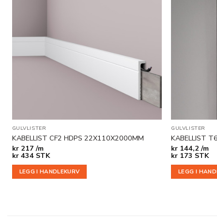
Legg til
i
ønskeliste
GULVLISTER
GULVLISTER
KABELLIST CF2 HDPS 22X110X2000MM
KABELLIST T6
kr
217 /m
kr
144,2 /m
kr
434
STK
kr
173
STK
LEGG I HANDLEKURV
LEGG I HAN