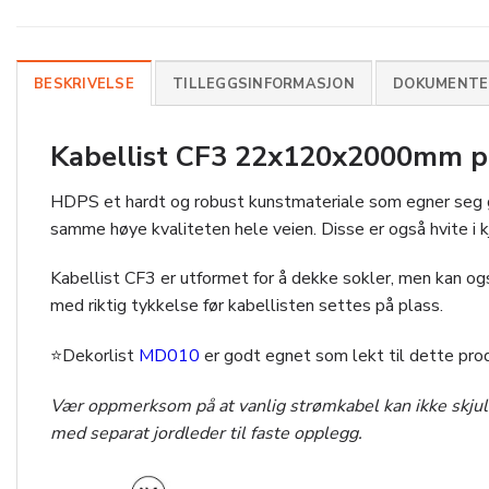
BESKRIVELSE
TILLEGGSINFORMASJON
DOKUMENTER
Kabellist CF3 22x120x2000mm pr
HDPS et hardt og robust kunstmateriale som egner seg godt
samme høye kvaliteten hele veien. Disse er også hvite i kj
Kabellist CF3 er utformet for å dekke sokler, men kan også
med riktig tykkelse før kabellisten settes på plass.
⭐Dekorlist
MD010
er godt egnet som lekt til dette pro
Vær oppmerksom på at vanlig strømkabel kan ikke skjule
med separat jordleder til faste opplegg.