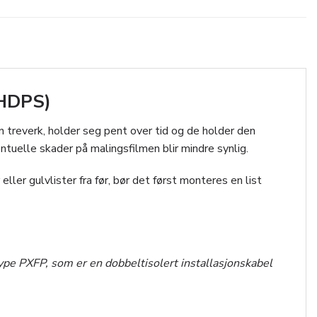
(HDPS)
n treverk, holder seg pent over tid og de holder den
ntuelle skader på malingsfilmen blir mindre synlig.
ler gulvlister fra før, bør det først monteres en list
ype PXFP, som er en dobbeltisolert installasjonskabel