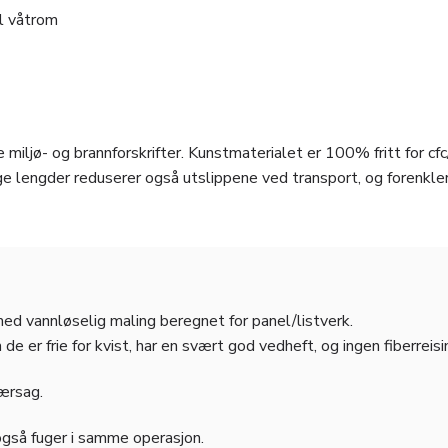
il våtrom
 miljø- og brannforskrifter. Kunstmaterialet er 100% fritt for cfc
e lengder reduserer også utslippene ved transport, og forenkle
med vannløselig maling beregnet for panel/listverk.
 er frie for kvist, har en svært god vedheft, og ingen fiberreisi
jærsag.
også fuger i samme operasjon.