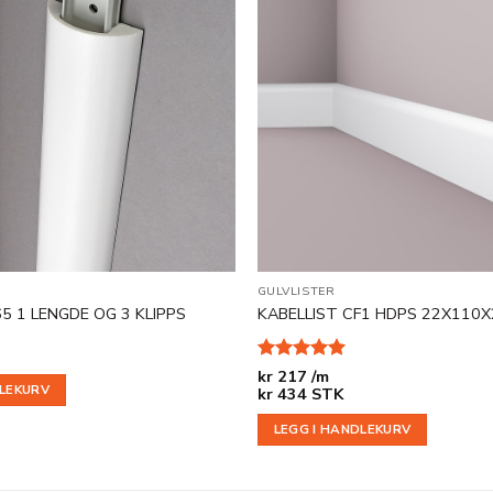
Legg til
i
ønskeliste
GULVLISTER
5 1 LENGDE OG 3 KLIPPS
KABELLIST CF1 HDPS 22X110
Vurdert
5
kr
217 /m
DLEKURV
av 5
kr
434
STK
LEGG I HANDLEKURV