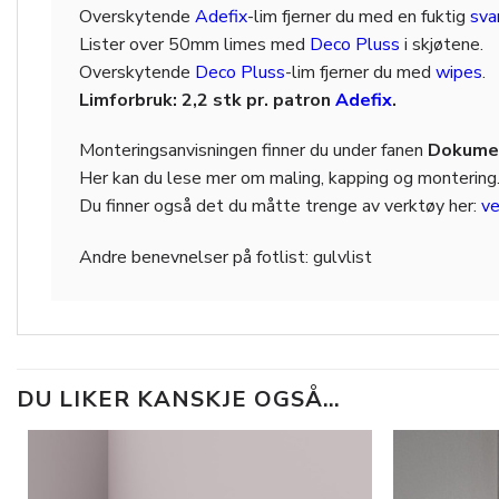
Overskytende
Adefix
-lim fjerner du med en fuktig
sv
Lister over 50mm limes med
Deco Pluss
i skjøtene.
Overskytende
Deco Pluss
-lim fjerner du med
wipes
.
Limforbruk: 2,2 stk pr. patron
Adefix
.
Monteringsanvisningen finner du under fanen
Dokumen
Her kan du lese mer om maling, kapping og montering
Du finner også det du måtte trenge av verktøy her:
ve
Andre benevnelser på
fotlist: gulvlist
DU LIKER KANSKJE OGSÅ…