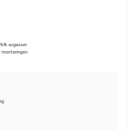
/kfk avgasser.
r monteringen.
ng.