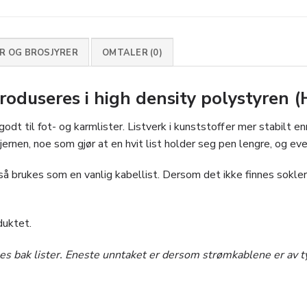
 OG BROSJYRER
OMTALER (0)
oduseres i high density polystyren 
 til fot- og karmlister. Listverk i kunststoff er mer stabilt en
ernen, noe som gjør at en hvit list holder seg pen lengre, og eve
 brukes som en vanlig kabellist. Dersom det ikke finnes sokler el
duktet.
s bak lister. Eneste unntaket er dersom strømkablene er av t