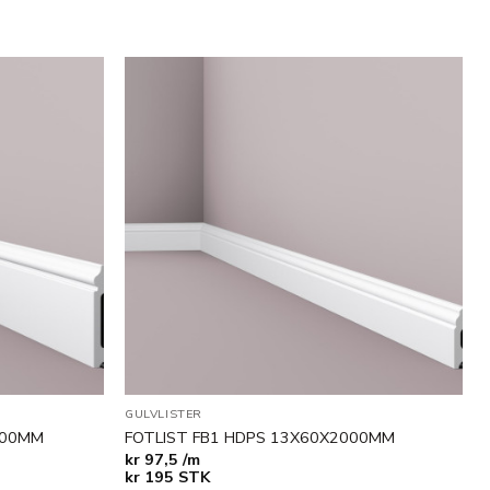
Legg til
Legg til
i
i
ønskeliste
ønskeliste
GULVLISTER
000MM
FOTLIST FB1 HDPS 13X60X2000MM
kr
97,5 /m
kr
195
STK