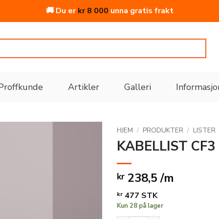
🚚 Du er
kr
8 000
unna gratis frakt
Proffkunde
Artikler
Galleri
Informasjo
HJEM
/
PRODUKTER
/
LISTER
KABELLIST CF
Legg
til i
238,5 /m
kr
ønskeliste
kr
477
STK
Kun 28 på lager