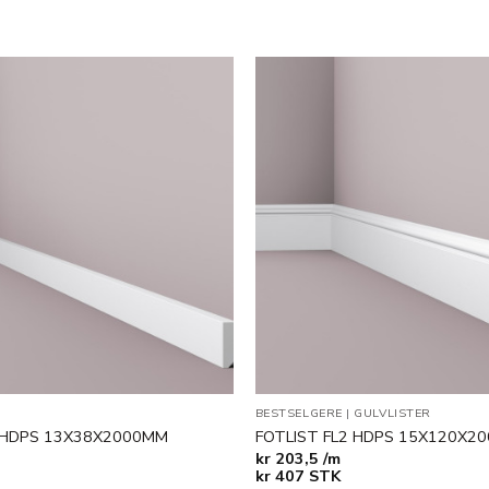
Legg til
i
ønskeliste
BESTSELGERE
|
GULVLISTER
 HDPS 13X38X2000MM
FOTLIST FL2 HDPS 15X120X2
kr
203,5 /m
kr
407
STK