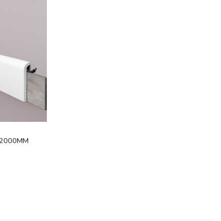
Legg til
i
ønskeliste
X2000MM