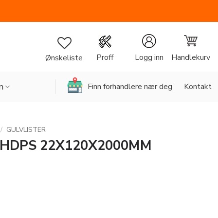
Handlekurv
Proff
Logg inn
Ønskeliste
n
Finn forhandlere nær deg
Kontakt
/
GULVLISTER
3 HDPS 22X120X2000MM