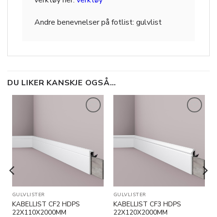
verktøy her:
verktøy
Andre benevnelser på
fotlist: gulvlist
DU LIKER KANSKJE OGSÅ…
Legg til
Legg til
i
i
ønskeliste
ønskeliste
RODUKTER
GULVLISTER
GULVLISTER
KABELLIST CF2 HDPS
KABELLIST CF3 HDPS
22X110X2000MM
22X120X2000MM