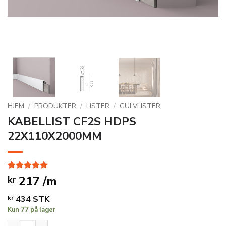
HJEM
/
PRODUKTER
/
LISTER
/
GULVLISTER
KABELLIST CF2S HDPS
22X110X2000MM
Vurdert
1
217 /m
5
kr
av 5 basert
på
kr
434
STK
kundevurdering
Kun 77 på lager
KABELLIST CF2S HDPS 22X110X2000MM antall