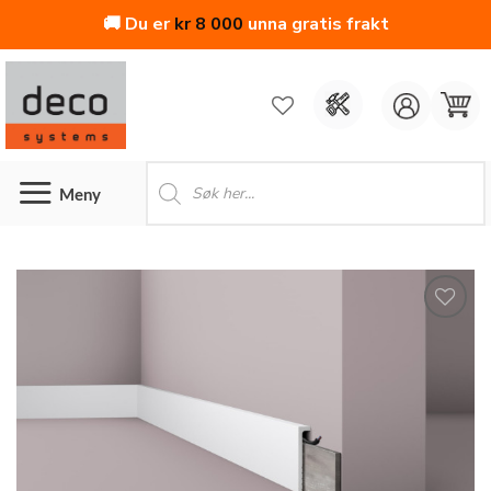
🚚 Du er
kr
8 000
unna gratis frakt
Skip
to
content
Products
search
Legg
til i
ønskeliste