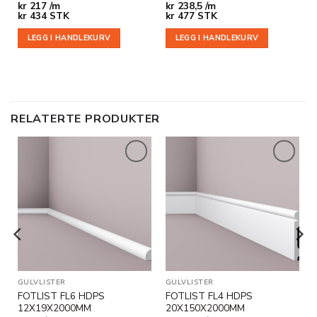
kr
217 /m
kr
238,5 /m
kr
434
STK
kr
477
STK
LEGG I HANDLEKURV
LEGG I HANDLEKURV
RELATERTE PRODUKTER
Legg til
Legg til
i
i
ønskeliste
ønskeliste
 DEKORLISTER
GULVLISTER
GULVLISTER
FOTLIST FL6 HDPS
FOTLIST FL4 HDPS
12X19X2000MM
20X150X2000MM