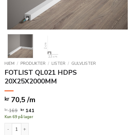
HJEM
/
PRODUKTER
/
LISTER
/
GULVLISTER
FOTLIST QL021 HDPS
20X25X2000MM
70,5 /m
kr
Opprinnelig
Nåværende
kr
169
kr
141
Kun 69 på lager
pris
pris
var:
er:
FOTLIST QL021 HDPS 20X25X2000MM antall
kr 169.
kr 141.