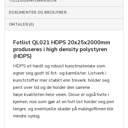
TILLEGGSINFORMASJON
DOKUMENTER OG BROSJYRER
OMTALER (0)
Fotlist QL021 HDPS 20x25x2000mm
produseres i high density polystyren
(HDPS)
HDPS et hardt og robust kunstmateriale som
egner seg godt til fot- og karmlister. Listverk i
kunststoff er mer stabilt enn treverk, holder seg
pent over tid og de holder den samme
høye kvaliteten hele veien. Disse er også hvite i
kjernen, noe som gjør at en hvit list holder seg pen
lengre, og eventuelle skader på malingsfilmen blir
mindre synlig.