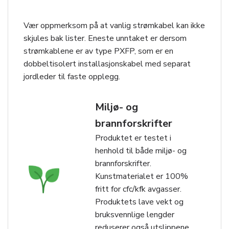
Vær oppmerksom på at vanlig strømkabel kan ikke
skjules bak lister. Eneste unntaket er dersom
strømkablene er av type PXFP, som er en
dobbeltisolert installasjonskabel med separat
jordleder til faste opplegg.
Miljø- og
brannforskrifter
Produktet er testet i
henhold til både miljø- og
brannforskrifter.
Kunstmaterialet er 100%
fritt for cfc/kfk avgasser.
Produktets lave vekt og
bruksvennlige lengder
reduserer også utslippene