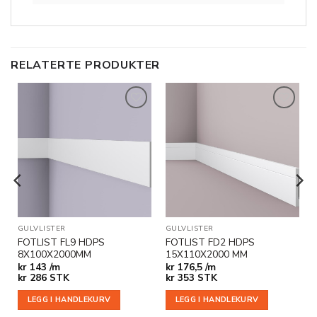
RELATERTE PRODUKTER
Legg til
Legg til
i
i
ønskeliste
ønskeliste
GULVLISTER
GULVLISTER
FOTLIST FL9 HDPS
FOTLIST FD2 HDPS
8X100X2000MM
15X110X2000 MM
kr
143 /m
kr
176,5 /m
kr
286
STK
kr
353
STK
LEGG I HANDLEKURV
LEGG I HANDLEKURV