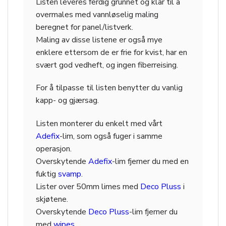
Listen leveres ferdig grunnet og klar til å
overmales med vannløselig maling
beregnet for panel/listverk.
Maling av disse listene er også mye
enklere ettersom de er frie for kvist, har en
svært god vedheft, og ingen fiberreising.
For å tilpasse til listen benytter du vanlig
kapp- og gjærsag.
Listen monterer du enkelt med vårt
Adefix
-lim, som også fuger i samme
operasjon.
Overskytende
Adefix
-lim fjerner du med en
fuktig
svamp
.
Lister over 50mm limes med
Deco Pluss
i
skjøtene.
Overskytende
Deco Pluss
-lim fjerner du
med
wipes
.