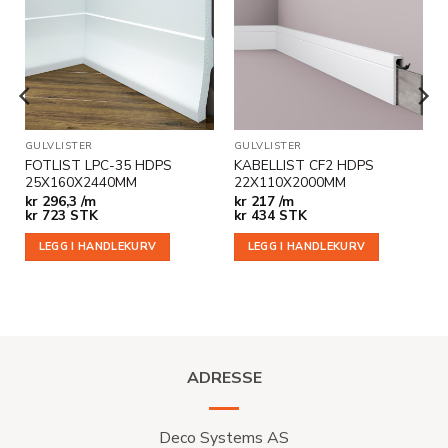
Legg til
Legg til
i
i
ønskeliste
ønskeliste
GULVLISTER
GULVLISTER
FOTLIST LPC-35 HDPS
KABELLIST CF2 HDPS
25X160X2440MM
22X110X2000MM
kr
296,3 /m
kr
217 /m
kr
723
STK
kr
434
STK
LEGG I HANDLEKURV
LEGG I HANDLEKURV
ADRESSE
Deco Systems AS