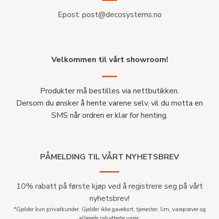
Epost:
post@decosystems.no
Velkommen til vårt showroom!
Produkter må bestilles via nettbutikken.
Dersom du ønsker å hente varene selv, vil du motta en
SMS når ordren er klar for henting.
PÅMELDING TIL VÅRT NYHETSBREV
10% rabatt på første kjøp ved å registrere seg på vårt
nyhetsbrev!
*Gjelder kun privatkunder. Gjelder ikke gavekort, tjenester, lim, vareprøver og
allerede rabatterte varer.