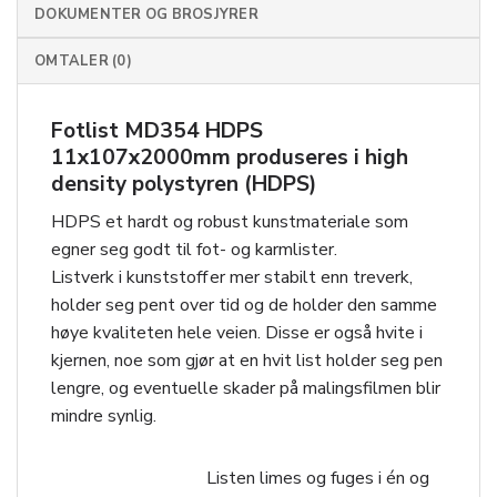
DOKUMENTER OG BROSJYRER
OMTALER (0)
Fotlist MD354 HDPS
11x107x2000mm produseres i high
density polystyren (HDPS)
HDPS et hardt og robust kunstmateriale som
egner seg godt til fot- og karmlister.
Listverk i kunststoff er mer stabilt enn treverk,
holder seg pent over tid og de holder den samme
høye kvaliteten hele veien. Disse er også hvite i
kjernen, noe som gjør at en hvit list holder seg pen
lengre, og eventuelle skader på malingsfilmen blir
mindre synlig.
Listen limes og fuges i én og