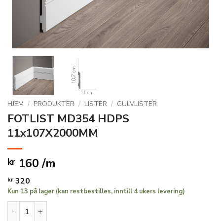
HJEM
/
PRODUKTER
/
LISTER
/
GULVLISTER
FOTLIST MD354 HDPS
11x107X2000MM
160 /m
kr
kr
320
Kun 13 på lager (kan restbestilles, inntill 4 ukers levering)
FOTLIST MD354 HDPS 11x107X2000MM antall