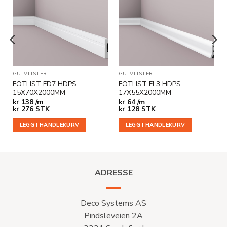
Legg til
Legg til
i
i
ønskeliste
ønskeliste
GULVLISTER
GULVLISTER
FOTLIST FD7 HDPS
FOTLIST FL3 HDPS
15X70X2000MM
17X55X2000MM
kr
138 /m
kr
64 /m
kr
276
STK
kr
128
STK
LEGG I HANDLEKURV
LEGG I HANDLEKURV
ADRESSE
Deco Systems AS
Pindsleveien 2A