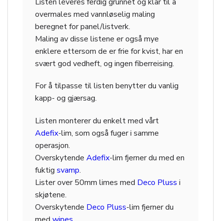
Listen leveres ferdig grunnet og klar til å
overmales med vannløselig maling
beregnet for panel/listverk.
Maling av disse listene er også mye
enklere ettersom de er frie for kvist, har en
svært god vedheft, og ingen fiberreising.
For å tilpasse til listen benytter du vanlig
kapp- og gjærsag.
Listen monterer du enkelt med vårt
Adefix
-lim, som også fuger i samme
operasjon.
Overskytende
Adefix
-lim fjerner du med en
fuktig
svamp
.
Lister over 50mm limes med
Deco Pluss
i
skjøtene.
Overskytende
Deco Pluss
-lim fjerner du
med
wipes
.