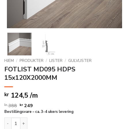
HJEM
/
PRODUKTER
/
LISTER
/
GULVLISTER
FOTLIST MD095 HDPS
15x120X2000MM
124,5 /m
kr
Opprinnelig
Nåværende
kr
388
kr
249
Bestillingsvare – ca. 3-4 ukers levering
pris
pris
var:
er:
FOTLIST MD095 HDPS 15x120X2000MM antall
kr 388.
kr 249.