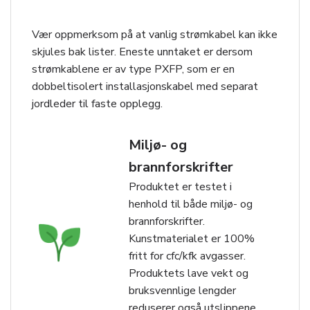
Vær oppmerksom på at vanlig strømkabel kan ikke
skjules bak lister. Eneste unntaket er dersom
strømkablene er av type PXFP, som er en
dobbeltisolert installasjonskabel med separat
jordleder til faste opplegg.
Miljø- og
brannforskrifter
Produktet er testet i
henhold til både miljø- og
brannforskrifter.
Kunstmaterialet er 100%
fritt for cfc/kfk avgasser.
Produktets lave vekt og
bruksvennlige lengder
reduserer også utslippene