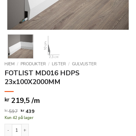
HJEM
/
PRODUKTER
/
LISTER
/
GULVLISTER
FOTLIST MD016 HDPS
23x100X2000MM
219,5 /m
kr
Opprinnelig
Nåværende
kr
597
kr
439
Kun 42 på lager
pris
pris
var:
er:
FOTLIST MD016 HDPS 23x100X2000MM antall
kr 597.
kr 439.