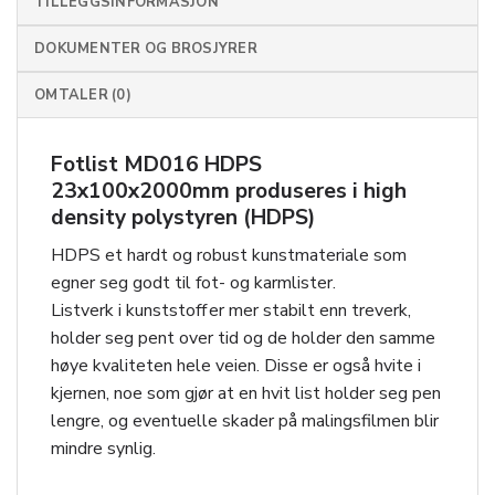
TILLEGGSINFORMASJON
DOKUMENTER OG BROSJYRER
OMTALER (0)
Fotlist MD016 HDPS
23x100x2000mm produseres i high
density polystyren (HDPS)
HDPS et hardt og robust kunstmateriale som
egner seg godt til fot- og karmlister.
Listverk i kunststoff er mer stabilt enn treverk,
holder seg pent over tid og de holder den samme
høye kvaliteten hele veien. Disse er også hvite i
kjernen, noe som gjør at en hvit list holder seg pen
lengre, og eventuelle skader på malingsfilmen blir
mindre synlig.