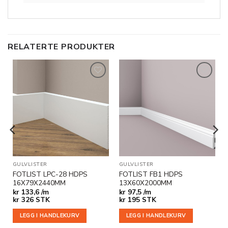
RELATERTE PRODUKTER
Legg til
Legg til
i
i
ønskeliste
ønskeliste
GULVLISTER
GULVLISTER
FOTLIST LPC-28 HDPS
FOTLIST FB1 HDPS
16X79X2440MM
13X60X2000MM
kr
133,6 /m
kr
97,5 /m
kr
326
STK
kr
195
STK
LEGG I HANDLEKURV
LEGG I HANDLEKURV