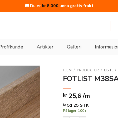
🚚 Du er
kr
8 000
unna gratis frakt
Proffkunde
Artikler
Galleri
Informasjo
HJEM
/
PRODUKTER
/
LISTER
FOTLIST M38S
Legg
til i
25,6 /m
kr
ønskeliste
kr
51,25
STK
På lager: 100+