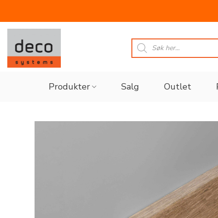
Skip
to
Products
search
content
Produkter
Salg
Outlet