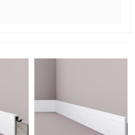
Legg til
Legg til
i
i
ønskeliste
ønskeliste