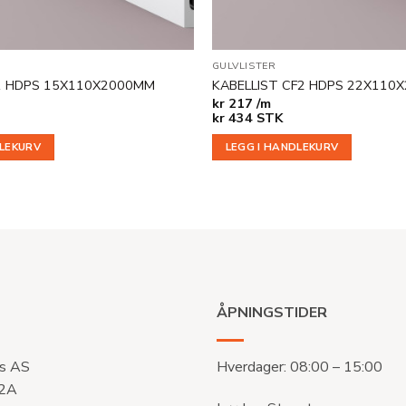
GULVLISTER
1 HDPS 15X110X2000MM
KABELLIST CF2 HDPS 22X110
kr
217 /m
kr
434
STK
DLEKURV
LEGG I HANDLEKURV
ÅPNINGSTIDER
s AS
Hverdager: 08:00 – 15:00
 2A