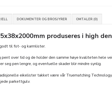
IELL
DOKUMENTER OG BROSJYRER
OMTALER (0)
5x38x2000mm produseres i high dens
dt til fot- og karmlister.
seg pent over tid og de holder den samme høye kvaliteten hele ve
der seg pen lengre, og eventuelle skader blir mindre synlig.
tradisjonelle eikelister takket være vår Truematching Technology
ljede parkettgulv.