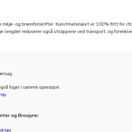
 miljø- og brannforskrifter. Kunstmaterialet er 100% fritt for cfc
e lengder reduserer også utslippene ved transport, og forenkle
jærsag.
også fuger i samme operasjon.
amp
.
ter og Brosjyre
r.
.
rktøy