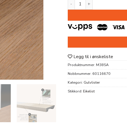
FOTLIST M38SA SAND EIK 1
Legg til i ønskeliste
Produktnummer:
M38SA
Nobbnummer:
60116670
Kategori:
Gulvlister
Stikkord:
Eikelist