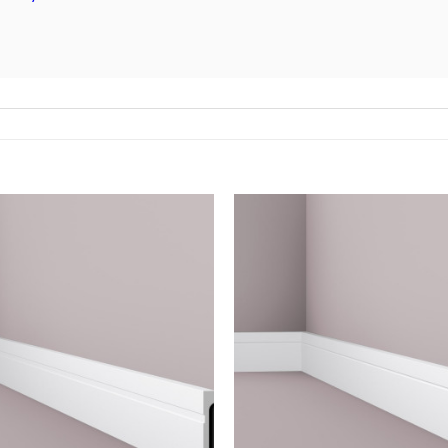
Legg til
i
ønskeliste