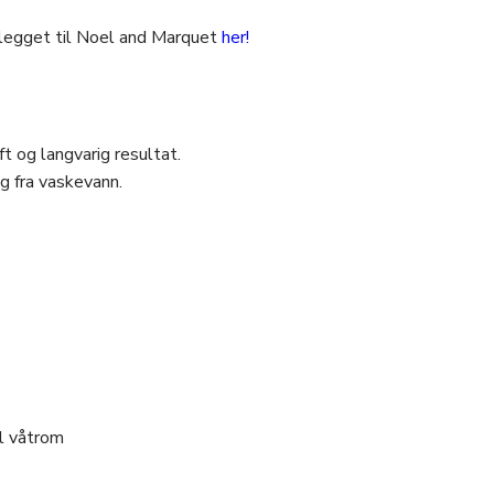
legget til Noel and Marquet
her!
ft og langvarig resultat.
ng fra vaskevann.
il våtrom