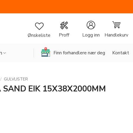
Handlekurv
Proff
Logg inn
Ønskeliste
n
Finn forhandlere nær deg
Kontakt
/
GULVLISTER
A SAND EIK 15X38X2000MM