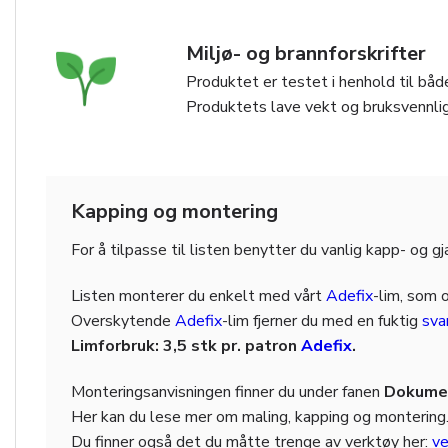
Miljø- og brannforskrifter
Produktet er testet i henhold til både
Produktets lave vekt og bruksvennlig
Kapping og montering
For å tilpasse til listen benytter du vanlig kapp- og g
Listen monterer du enkelt med vårt
Adefix
-lim, som 
Overskytende
Adefix
-lim fjerner du med en fuktig
sv
Limforbruk: 3,5 stk pr. patron
Adefix
.
Monteringsanvisningen finner du under fanen
Dokumen
Her kan du lese mer om maling, kapping og montering
Du finner også det du måtte trenge av verktøy her:
ve