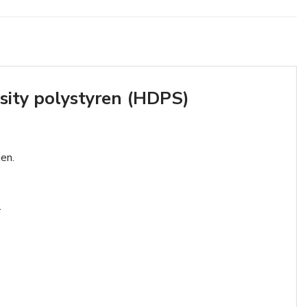
ity polystyren (HDPS)
ien.
.