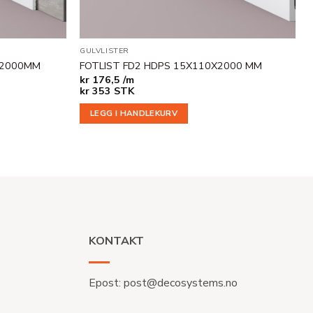
GULVLISTER
X2000MM
FOTLIST FD2 HDPS 15X110X2000 MM
kr
176,5 /m
kr
353
STK
LEGG I HANDLEKURV
KONTAKT
Epost:
post@decosystems.no