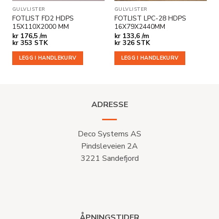
GULVLISTER
GULVLISTER
FOTLIST FD2 HDPS
FOTLIST LPC-28 HDPS
15X110X2000 MM
16X79X2440MM
kr
176,5 /m
kr
133,6 /m
kr
353
STK
kr
326
STK
LEGG I HANDLEKURV
LEGG I HANDLEKURV
ADRESSE
Deco Systems AS
Pindsleveien 2A
3221 Sandefjord
ÅPNINGSTIDER