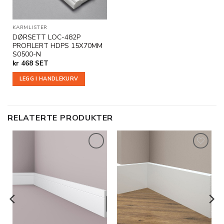
KARMLISTER
DØRSETT LOC-482P
PROFILERT HDPS 15X70MM
S0500-N
kr
468
SET
LEGG I HANDLEKURV
RELATERTE PRODUKTER
Legg til
Legg til
i
i
ønskeliste
ønskeliste