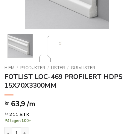
HJEM
/
PRODUKTER
/
LISTER
/
GULVLISTER
FOTLIST LOC-469 PROFILERT HDPS
15X70X3300MM
63,9 /m
kr
kr
211
STK
På lager: 100+
FOTLIST LOC-469 PROFILERT HDPS 15X70X3300MM antall