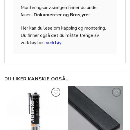
Monteringsanvisningen finner du under
fanen:
Dokumenter og Brosjyre
r.
Her kan du lese om kapping og montering.
Du finner også det du måtte trenge av
verktøy her:
verktøy
DU LIKER KANSKJE OGSÅ…
Legg til
Legg til
i
i
ønskeliste
ønskeliste