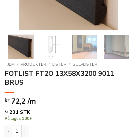
HJEM
/
PRODUKTER
/
LISTER
/
GULVLISTER
FOTLIST FT2O 13X58X3200 9011
BRUS
72,2 /m
kr
kr
231
STK
På lager: 100+
FOTLIST FT2O 13X58X3200 9011 BRUS antall