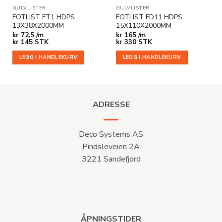
GULVLISTER
GULVLISTER
FOTLIST FT1 HDPS
FOTLIST FD11 HDPS
13X38X2000MM
15X110X2000MM
kr
72,5 /m
kr
165 /m
kr
145
STK
kr
330
STK
LEGG I HANDLEKURV
LEGG I HANDLEKURV
ADRESSE
Deco Systems AS
Pindsleveien 2A
3221 Sandefjord
ÅPNINGSTIDER