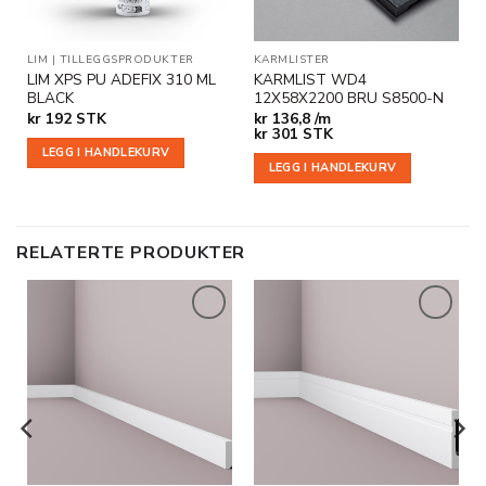
LIM
|
TILLEGGSPRODUKTER
KARMLISTER
LIM XPS PU ADEFIX 310 ML
KARMLIST WD4
BLACK
12X58X2200 BRU S8500-N
kr
192
STK
kr
136,8 /m
kr
301
STK
LEGG I HANDLEKURV
LEGG I HANDLEKURV
RELATERTE PRODUKTER
Legg til
Legg til
i
i
ønskeliste
ønskeliste