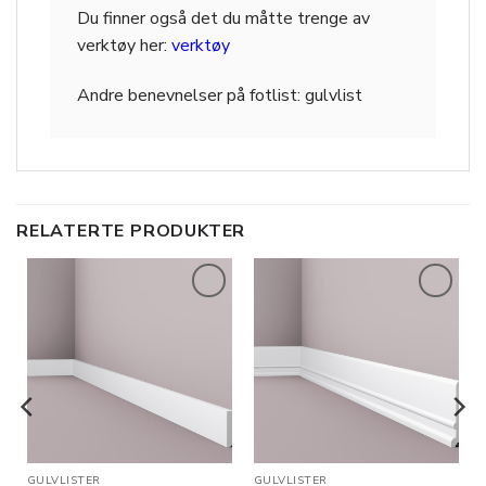
Du finner også det du måtte trenge av
verktøy her:
verktøy
Andre benevnelser på fotlist: gulvlist
RELATERTE PRODUKTER
Legg til
Legg til
i
i
ønskeliste
ønskeliste
GULVLISTER
GULVLISTER