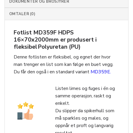
DOKUMENTER OG BROSJYRER
OMTALER (0)
Fotlist MD359F HDPS
16×70x2000mm er produsert i
fleksibel Polyuretan (PU)
Denne fotlisten er fleksibel, og egnet der hvor
man trenger en list som kan følge en buet vegg.
Du får den også i en standard variant
MD359E.
Listen limes og fuges i én og
samme operasjon, raskt og
enkelt.
Du slipper da spikerhull som
må sparkles og males, og
oppnår et proft og langvarig
resultat.