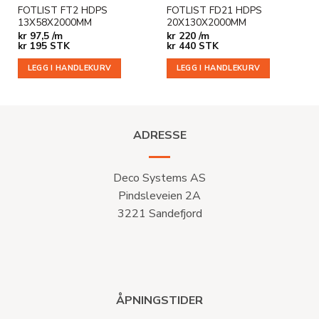
FOTLIST FT2 HDPS
FOTLIST FD21 HDPS
13X58X2000MM
20X130X2000MM
kr
97,5 /m
kr
220 /m
kr
195
STK
kr
440
STK
LEGG I HANDLEKURV
LEGG I HANDLEKURV
ADRESSE
Deco Systems AS
Pindsleveien 2A
3221 Sandefjord
ÅPNINGSTIDER