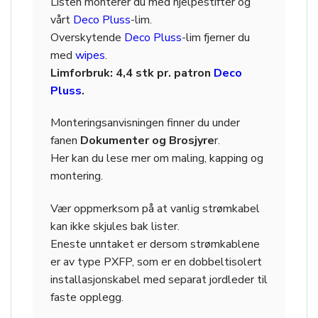
Listen monterer du med hjelpestifter og
vårt
Deco Pluss
-lim.
Overskytende
Deco Pluss
-lim fjerner du
med
wipes
.
Limforbruk: 4,4 stk pr. patron
Deco
Pluss
.
Monteringsanvisningen finner du under
fanen
Dokumenter og Brosjyre
r.
Her kan du lese mer om maling, kapping og
montering.
Vær oppmerksom på at vanlig strømkabel
kan ikke skjules bak lister.
Eneste unntaket er dersom strømkablene
er av type PXFP, som er en dobbeltisolert
installasjonskabel med separat jordleder til
faste opplegg.