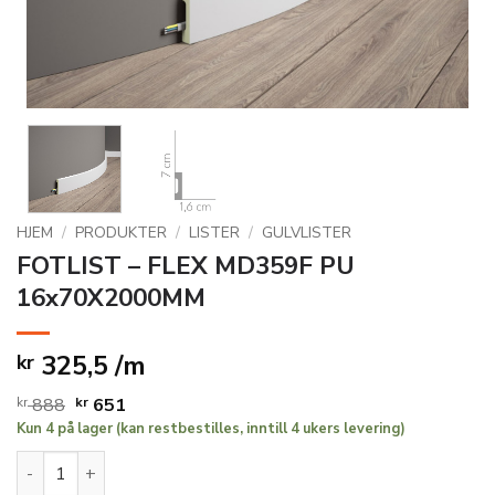
HJEM
/
PRODUKTER
/
LISTER
/
GULVLISTER
FOTLIST – FLEX MD359F PU
16x70X2000MM
325,5 /m
kr
Opprinnelig
Nåværende
kr
888
kr
651
Kun 4 på lager (kan restbestilles, inntill 4 ukers levering)
pris
pris
var:
er:
FOTLIST - FLEX MD359F PU 16x70X2000MM antall
kr 888.
kr 651.