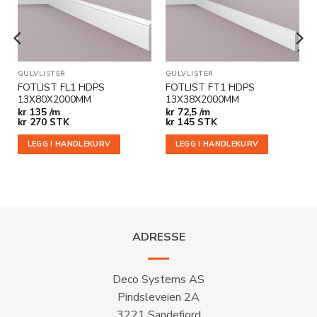
GULVLISTER
GULVLISTER
FOTLIST FL1 HDPS
FOTLIST FT1 HDPS
13X80X2000MM
13X38X2000MM
kr
135 /m
kr
72,5 /m
kr
270
STK
kr
145
STK
LEGG I HANDLEKURV
LEGG I HANDLEKURV
ADRESSE
Deco Systems AS
Pindsleveien 2A
3221 Sandefjord