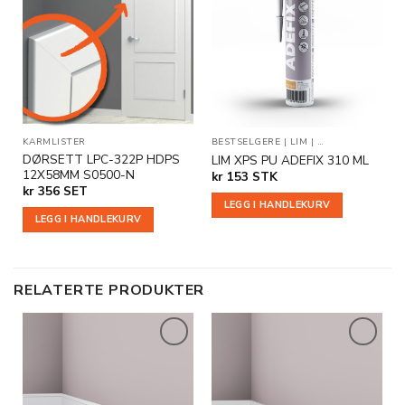
Legg til
Legg til
i
i
ønskeliste
ønskeliste
KARMLISTER
BESTSELGERE
|
LIM
|
TILLEGGSPRODU
DØRSETT LPC-322P HDPS
LIM XPS PU ADEFIX 310 ML
12X58MM S0500-N
kr
153
STK
kr
356
SET
LEGG I HANDLEKURV
LEGG I HANDLEKURV
RELATERTE PRODUKTER
Legg til
Legg til
i
i
ønskeliste
ønskeliste