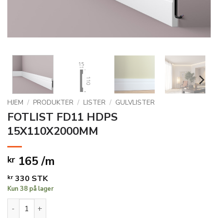
HJEM
/
PRODUKTER
/
LISTER
/
GULVLISTER
FOTLIST FD11 HDPS
15X110X2000MM
165 /m
kr
kr
330
STK
Kun 38 på lager
FOTLIST FD11 HDPS 15X110X2000MM antall